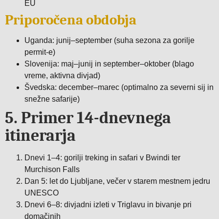
EU
Priporočena obdobja
Uganda: junij–september (suha sezona za gorilje
permit-e)
Slovenija: maj–junij in september–oktober (blago
vreme, aktivna divjad)
Švedska: december–marec (optimalno za severni sij in
snežne safarije)
5. Primer 14-dnevnega
itinerarja
Dnevi 1–4: gorilji treking in safari v Bwindi ter
Murchison Falls
Dan 5: let do Ljubljane, večer v starem mestnem jedru
UNESCO
Dnevi 6–8: divjadni izleti v Triglavu in bivanje pri
domačinih