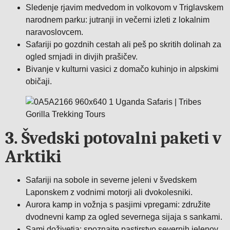
Sledenje rjavim medvedom in volkovom v Triglavskem
narodnem parku: jutranji in večerni izleti z lokalnim
naravoslovcem.
Safariji po gozdnih cestah ali peš po skritih dolinah za
ogled srnjadi in divjih prašičev.
Bivanje v kulturni vasici z domačo kuhinjo in alpskimi
običaji.
3. Švedski potovalni paketi v
Arktiki
Safariji na sobole in severne jeleni v švedskem
Laponskem z vodnimi motorji ali dvokolesniki.
Aurora kamp in vožnja s pasjimi vpregami: združite
dvodnevni kamp za ogled severnega sijaja s sankami.
Sami doživetja: spoznajte pastirstvo severnih jelenov