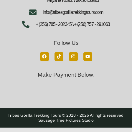
Mityana Road, Wakiso District
info@tribesgorillatrekkingtours.com
+ (256) 785 - 202345 \ + (256) 757 - 291063
Follow Us
Make Payment Below:
Tribes Gorilla Trekking Tours © 2018 - 2026 All rights reserved.
Sausage Tree Pictures Studio