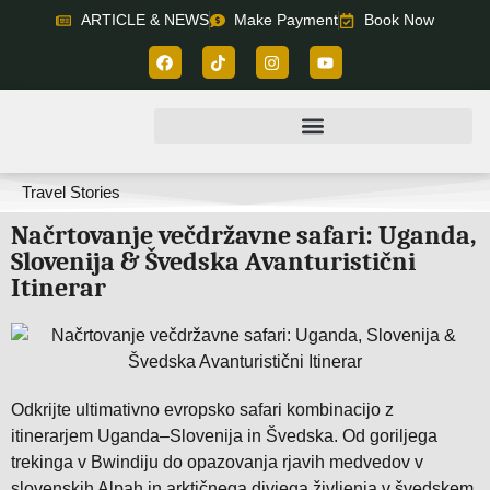
ARTICLE & NEWS
Make Payment
Book Now
Travel Stories
Načrtovanje večdržavne safari: Uganda,
Slovenija & Švedska Avanturistični
Itinerar
Odkrijte ultimativno evropsko safari kombinacijo z
itinerarjem Uganda–Slovenija in Švedska. Od goriljega
trekinga v Bwindiju do opazovanja rjavih medvedov v
slovenskih Alpah in arktičnega divjega življenja v švedskem